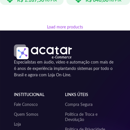
R$
1.187,50
R$
646,00
no PIX
no PIX
ADICIONAR AO CARRINHO
ADICIONAR AO CARRINHO
Load more products
Especialistas em áudio, vídeo e automação com mais de
6 anos de experiência implantando sistemas por todo o
Brasil e agora com Loja On-Line.
INSTITUCIONAL
LINKS ÚTEIS
Fale Conosco
Compra Segura
Quem Somos
Politica de Troca e
Devolução
Loja
Politica de Privacidade