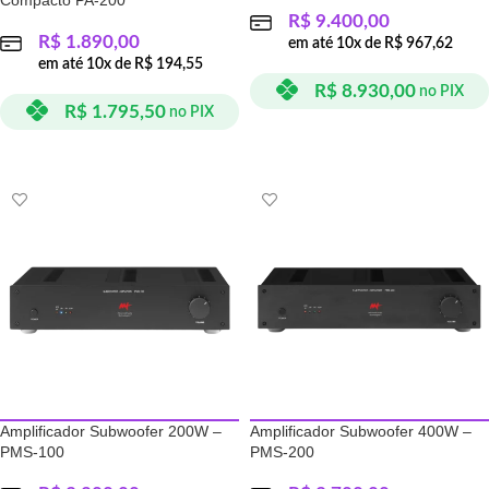
Compacto PA-200
R$
9.400,00
R$
1.890,00
em até
10
x de
R$
967,62
em até
10
x de
R$
194,55
R$
8.930,00
no PIX
R$
1.795,50
no PIX
ADICIONAR AO CARRINHO
ADICIONAR AO CARRINHO
Amplificador Subwoofer 200W –
Amplificador Subwoofer 400W –
PMS-100
PMS-200