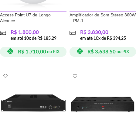
Access Point U7 de Longo
Amplificador de Som Stéreo 360W
Alcance
– PM-1
R$
1.800,00
R$
3.830,00
em até
10
x de
R$
185,29
em até
10
x de
R$
394,25
R$
1.710,00
R$
3.638,50
no PIX
no PIX
ADICIONAR AO CARRINHO
ADICIONAR AO CARRINHO