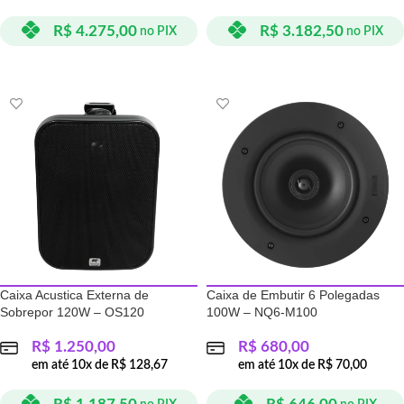
R$
4.275,00
R$
3.182,50
no PIX
no PIX
ADICIONAR AO CARRINHO
ADICIONAR AO CARRINHO
Caixa Acustica Externa de
Caixa de Embutir 6 Polegadas
Sobrepor 120W – OS120
100W – NQ6-M100
R$
1.250,00
R$
680,00
em até
10
x de
R$
128,67
em até
10
x de
R$
70,00