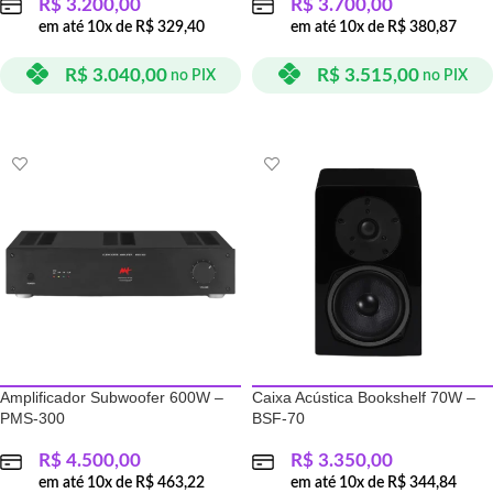
R$
3.200,00
R$
3.700,00
em até
10
x de
R$
329,40
em até
10
x de
R$
380,87
R$
3.040,00
R$
3.515,00
no PIX
no PIX
ADICIONAR AO CARRINHO
ADICIONAR AO CARRINHO
Amplificador Subwoofer 600W –
Caixa Acústica Bookshelf 70W –
PMS-300
BSF-70
R$
4.500,00
R$
3.350,00
em até
10
x de
R$
463,22
em até
10
x de
R$
344,84