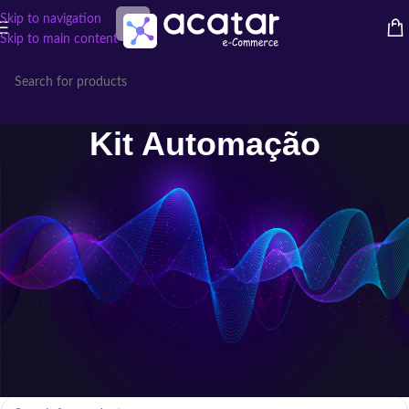
Skip to navigation
Skip to main content
Kit Automação
Kit Automação: Praticidade e
Tecnologia em um Só Pacote
Simplifique a automação com
Kits de Automação
completos. Soluções
prontas para integrar iluminação, áudio, vídeo e segurança, trazendo
facilidade e inovação para o seu projeto.
Início
/
Automação
/
Kit Automação
Nenhum produto foi encontrado para a sua seleção.