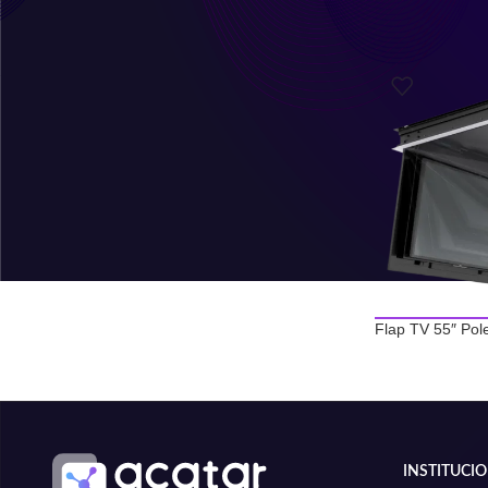
R$
261,25
no PIX
Tela de Projeção Fixa 106
Polegadas - High Contraste
R$
4.665,60
em até
10
x de
R$
480,27
R$
4.432,32
no PIX
Flap TV 55″ Pol
INSTITUCI