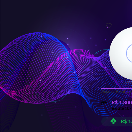
Início
/
Mirror TV 
FILTRAR
PRODUTOS RELACIONADOS
Caixa Acustica Externa de Sobrepor
120W - OS120
R$
1.250,00
em até
10
x de
R$
128,67
Access Point U7
R$
1.187,50
no PIX
R$
1.800
em até
10
x
Caixa de Som de Embutir 5
Polegadas 50W - Q5-50B G2
R$
1
R$
275,00
em até
10
x de
R$
28,31