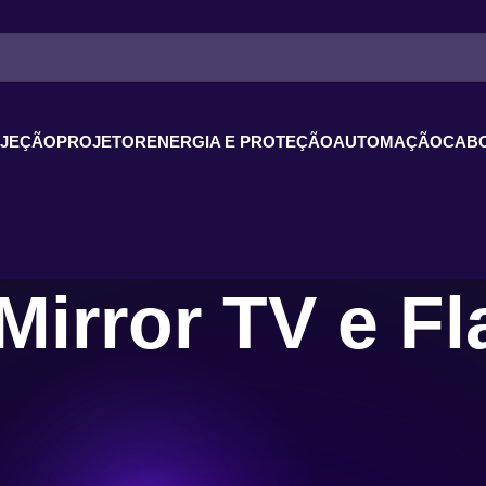
OJEÇÃO
PROJETOR
ENERGIA E PROTEÇÃO
AUTOMAÇÃO
CABO
Mirror TV e Fl
 e Flap: Tecnologia Discreta e Sofistic
ação das
Mirror TV
e sistemas
Flap
para ambientes modernos. Soluções el
ticidade sem abrir mão da estética. Transforme seus espaços com estilo e