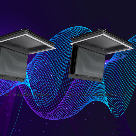
Show
9
12
18
24
V 32″ Polegadas Abertura
Flap TV 42″ Polegadas Abertura