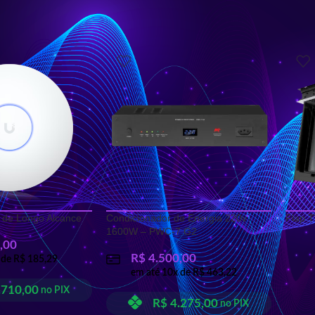
e Flap
 de Longo Alcance
Condicionador de Energia 220v
Flap T
1600W – PWC-7 G2
,00
R$
4.500,00
 de
R$
185,29
em até
10
x de
R$
463,22
.710,00
no PIX
R$
4.275,00
no PIX