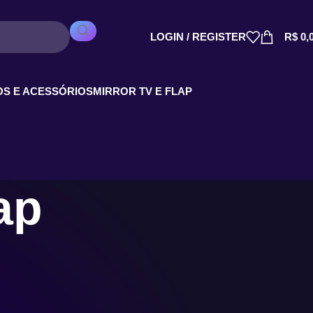
LOGIN / REGISTER
R$
0,
S E ACESSÓRIOS
MIRROR TV E FLAP
ap
ada
egantes que unem tecnologia e design, perfeitas para quem busca
 funcionalidade!