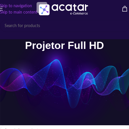
Skip to navigation
Skip to main content
Projetor Full HD
Projetor Full HD: Imagem Nítida e
Realista em Alta Definição
Garanta qualidade de imagem com
Projetores Full HD
. Ideais para filmes,
jogos ou apresentações, oferecem cores vivas, detalhes precisos e fácil
instalação.
Início
/
Projetor
/
Projetor Full HD
Nenhum produto foi encontrado para a sua seleção.