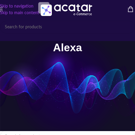
Skip to navigation
Skip to main content
Alexa
Alexa: Controle por Voz e Automação
ao Seu Alcance
Transforme sua casa com a
Alexa
. Soluções inteligentes para automação,
comandos por voz, integração com dispositivos e praticidade no dia a
dia.
Início
/
Cabos e Acessórios
/
Alexa
Nenhum produto foi encontrado para a sua seleção.