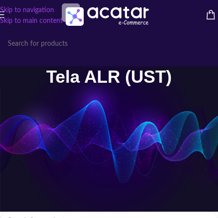
Skip to navigation
Skip to main content
Tela ALR (UST)
Tela ALR (UST): Imagem Perfeita
Mesmo com Luz Ambiente
Aproveite o máximo dos projetores de ultra curta distância com
Telas
ALR (UST)
. Qualidade de imagem superior e contraste elevado, mesmo
em ambientes claros.
Início
/
Telas de Projeção
/
Tela ALR (UST)
Nenhum produto foi encontrado para a sua seleção.