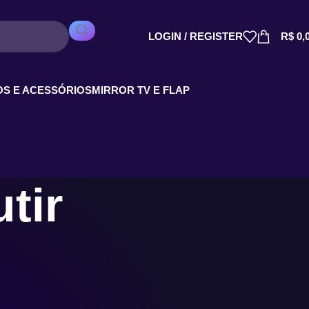
LOGIN / REGISTER
R$
0,
S E ACESSÓRIOS
MIRROR TV E FLAP
tir
Show
9
12
18
24