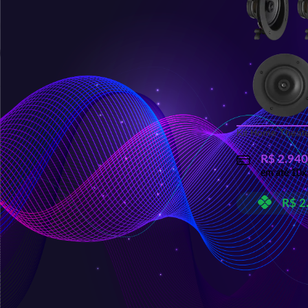
FILTRAR
PRODUTOS RELACIONADOS
Kit Home Theate
Caixa Acustica Externa de Sobrepor
120W - OS120
R$
2.940
em até
10
x
R$
1.250,00
em até
10
x de
R$
128,67
R$
2
R$
1.187,50
no PIX
Caixa de Som de Embutir 5
Polegadas 50W - Q5-50B G2
R$
275,00
em até
10
x de
R$
28,31