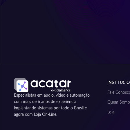
R$
261,25
no PIX
Tela de Projeção Fixa 106
Polegadas - High Contraste
R$
4.665,60
em até
10
x de
R$
480,27
R$
4.432,32
no PIX
INSTITUCI
Fale Conosc
Especialistas em áudio, vídeo e automação
com mais de 6 anos de experiência
Quem Somo
implantando sistemas por todo o Brasil e
Loja
agora com Loja On-Line.