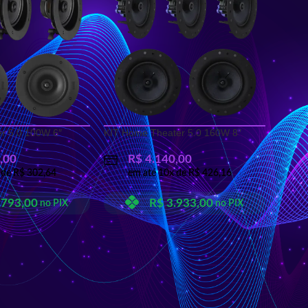
r 5.0 100W 6″
KIT Home Theater 5.0 160W 8″
,00
R$
4.140,00
 de
R$
302,64
em até
10
x de
R$
426,16
.793,00
R$
3.933,00
no PIX
no PIX