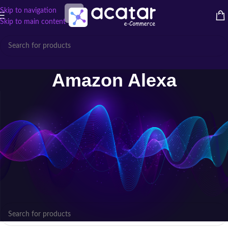
Skip to navigation
Skip to main content
Amazon Alexa
Exibindo Produtos Amazon Alexa
A Amazon Alexa oferece dispositivos inteligentes com integração por voz
para automação residencial, facilitando o controle de iluminação, áudio,
vídeo e muito mais, com praticidade e inovação.
Início
/
Atributo "Marcas" de produto
/
Amazon Alexa
Nenhum produto foi encontrado para a sua seleção.