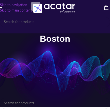
Skip to navigation
Skip to main content
Boston
Exibindo Produtos Boston
A Boston oferece caixas acústicas e soluções de áudio com alta
fidelidade, design sofisticado e tecnologia para experiências sonoras de
excelência.
Início
/
Atributo "Marcas" de produto
/
Boston
Nenhum produto foi encontrado para a sua seleção.