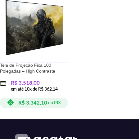
Tela de Projeção Fixa 100
Polegadas – High Contraste
R$
3.518,00
em até
10
x de
R$
362,14
R$
3.342,10
no PIX
ADICIONAR AO CARRINHO