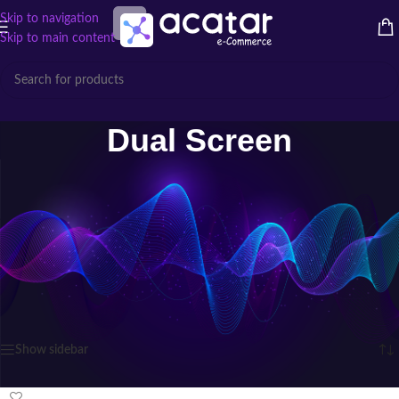
Skip to navigation
Skip to main content
Dual Screen
Exibindo Produtos Dual Screen
A Dual Screen oferece soluções inovadoras em videowalls e displays
profissionais, garantindo qualidade de imagem, tecnologia e desempenho
para diversos ambientes.
Início
/
Atributo "Marcas" de produto
/
Dual Screen
Exibindo um único resultado
Show sidebar