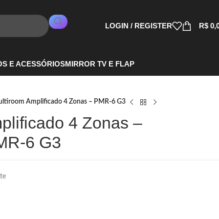
LOGIN / REGISTER
R$
0,
S E ACESSÓRIOS
MIRROR TV E FLAP
ltiroom Amplificado 4 Zonas – PMR-6 G3
plificado 4 Zonas –
MR-6 G3
te