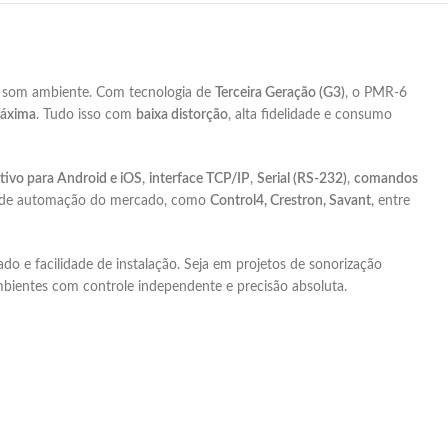
e som ambiente. Com tecnologia de
Terceira Geração (G3)
, o PMR-6
máxima
. Tudo isso com
baixa distorção
, alta fidelidade e consumo
ativo para Android e iOS
,
interface TCP/IP
,
Serial (RS-232)
,
comandos
mas de automação do mercado, como
Control4, Crestron, Savant
, entre
ado e facilidade de instalação. Seja em projetos de sonorização
mbientes com controle independente e precisão absoluta.