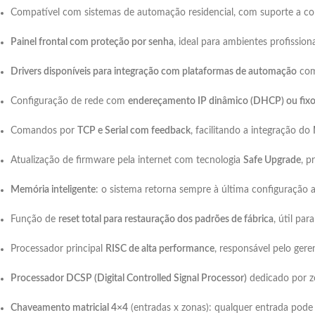
Compatível com sistemas de automação residencial, com suporte a c
Painel frontal com proteção por senha
, ideal para ambientes profissio
Drivers disponíveis para integração com plataformas de automação
co
Configuração de rede com
endereçamento IP dinâmico (DHCP) ou fixo 
Comandos por
TCP e Serial com feedback
, facilitando a integração do
Atualização de firmware pela internet com tecnologia
Safe Upgrade
, 
Memória inteligente
: o sistema retorna sempre à última configuração 
Função de
reset total para restauração dos padrões de fábrica
, útil pa
Processador principal
RISC de alta performance
, responsável pelo ger
Processador DCSP (Digital Controlled Signal Processor)
dedicado por zo
Chaveamento matricial 4×4
(entradas x zonas): qualquer entrada pode