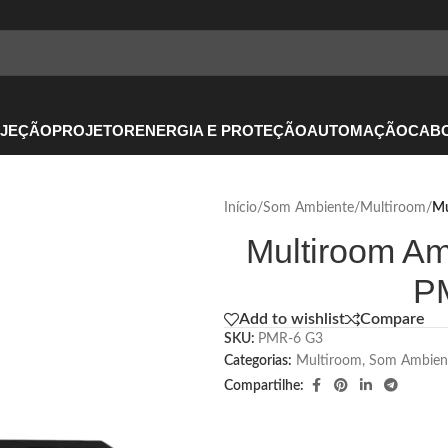
OJEÇÃO
PROJETOR
ENERGIA E PROTEÇÃO
AUTOMAÇÃO
CABO
Início
/
Som Ambiente
/
Multiroom
/
Mu
Multiroom Am
P
Add to wishlist
Compare
SKU:
PMR-6 G3
Categorias:
Multiroom
,
Som Ambien
Compartilhe: