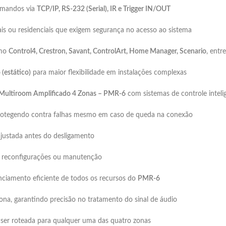
omandos via
TCP/IP, RS-232 (Serial), IR e Trigger IN/OUT
nais ou residenciais que exigem segurança no acesso ao sistema
mo
Control4, Crestron, Savant, ControlArt, Home Manager, Scenario
, entr
(estático)
para maior flexibilidade em instalações complexas
Multiroom Amplificado 4 Zonas – PMR-6
com sistemas de controle inteli
protegendo contra falhas mesmo em caso de queda na conexão
ajustada antes do desligamento
ra reconfigurações ou manutenção
enciamento eficiente de todos os recursos do
PMR-6
na, garantindo precisão no tratamento do sinal de áudio
 ser roteada para qualquer uma das quatro zonas