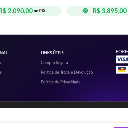
R$
2.090,00
R$
3.895,00
no PIX
FORM
ONAL
LINKS ÚTEIS
o
Compra Segura
s
Politica de Troca e Devolução
Politica de Privacidade