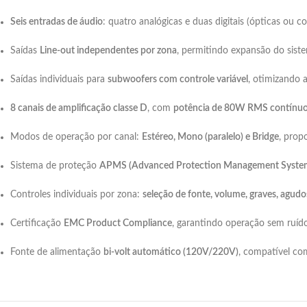
Seis entradas de áudio
: quatro analógicas e duas digitais (ópticas ou c
Saídas
Line-out independentes por zona
, permitindo expansão do sist
Saídas individuais para
subwoofers com controle variável
, otimizando 
8 canais de amplificação classe D
, com
potência de 80W RMS contínu
Modos de operação por canal:
Estéreo, Mono (paralelo) e Bridge
, prop
Sistema de proteção
APMS (Advanced Protection Management Syste
Controles individuais por zona:
seleção de fonte, volume, graves, agud
Certificação
EMC Product Compliance
, garantindo operação sem ruído
Fonte de alimentação
bi-volt automático (120V/220V)
, compatível com