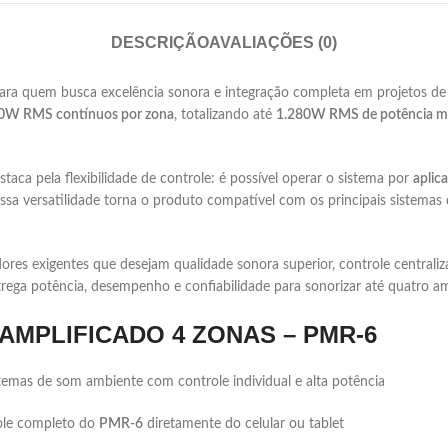
DESCRIÇÃO
AVALIAÇÕES (0)
para quem busca excelência sonora e integração completa em projetos d
0W RMS contínuos por zona
, totalizando até
1.280W RMS de potência 
staca pela flexibilidade de controle: é possível operar o sistema por
aplic
Essa versatilidade torna o produto compatível com os principais siste
ores exigentes que desejam qualidade sonora superior, controle centraliz
rega potência, desempenho e confiabilidade para sonorizar até quatro a
AMPLIFICADO 4 ZONAS – PMR-6
istemas de som ambiente com controle individual e alta potência
role completo do
PMR-6
diretamente do celular ou tablet