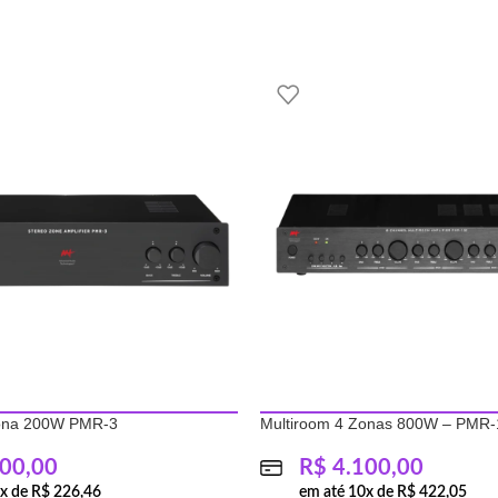
Zona 200W PMR-3
Multiroom 4 Zonas 800W – PMR-
00,00
R$
4.100,00
0
x de
R$
226,46
em até
10
x de
R$
422,05