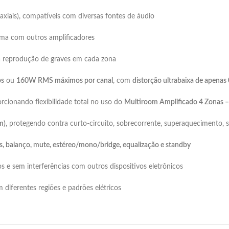
oaxiais), compatíveis com diversas fontes de áudio
ema com outros amplificadores
a reprodução de graves em cada zona
os
ou
160W RMS máximos por canal
, com
distorção ultrabaixa de apenas
orcionando flexibilidade total no uso do
Multiroom Amplificado 4 Zonas 
m)
, protegendo contra curto-circuito, sobrecorrente, superaquecimento, 
os, balanço, mute, estéreo/mono/bridge, equalização e standby
s e sem interferências com outros dispositivos eletrônicos
 diferentes regiões e padrões elétricos