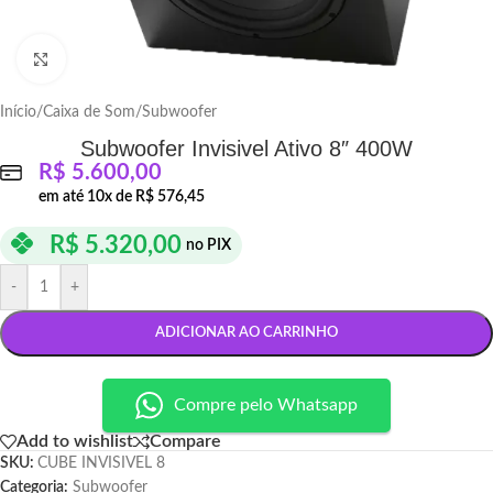
Click to enlarge
Início
/
Caixa de Som
/
Subwoofer
Subwoofer Invisivel Ativo 8″ 400W
R$
5.600,00
em até
10
x de
R$
576,45
R$
5.320,00
no PIX
-
+
ADICIONAR AO CARRINHO
Compre pelo Whatsapp
Add to wishlist
Compare
SKU:
CUBE INVISIVEL 8
Categoria:
Subwoofer