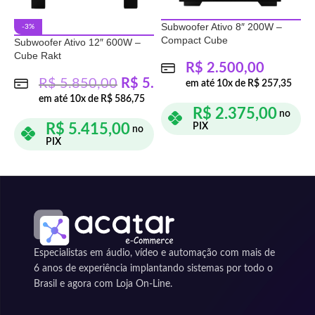
Subwoofer Ativo 8″ 200W –
S
-3%
Compact Cube
C
Subwoofer Ativo 12″ 600W –
Cube Rakt
R$
2.500,00
R$
5.850,00
R$
5.700,00
em até
10
x de
R$
257,35
em até
10
x de
R$
586,75
R$
2.375,00
no
R$
5.415,00
PIX
no
PIX
ADICIONAR AO CARRINHO
ADICIONAR AO CARRINHO
Especialistas em áudio, vídeo e automação com mais de
6 anos de experiência implantando sistemas por todo o
Brasil e agora com Loja On-Line.