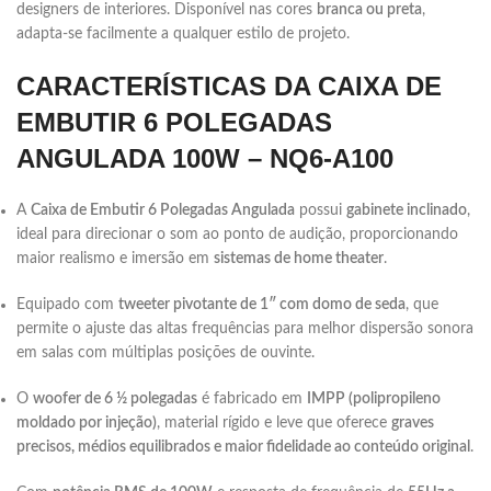
designers de interiores. Disponível nas cores
branca ou preta
,
adapta-se facilmente a qualquer estilo de projeto.
CARACTERÍSTICAS DA CAIXA DE
EMBUTIR 6 POLEGADAS
ANGULADA 100W – NQ6-A100
A
Caixa de Embutir 6 Polegadas Angulada
possui
gabinete inclinado
,
ideal para direcionar o som ao ponto de audição, proporcionando
maior realismo e imersão em
sistemas de home theater
.
Equipado com
tweeter pivotante de 1″ com domo de seda
, que
permite o ajuste das altas frequências para melhor dispersão sonora
em salas com múltiplas posições de ouvinte.
O
woofer de 6 ½ polegadas
é fabricado em
IMPP (polipropileno
moldado por injeção)
, material rígido e leve que oferece
graves
precisos, médios equilibrados e maior fidelidade ao conteúdo original
.