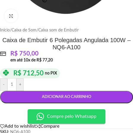
Click to enlarge
Início
/
Caixa de Som
/
Caixa som de Embutir
Caixa de Embutir 6 Polegadas Angulada 100W –
NQ6-A100
R$
750,00
em até
10
x de
R$
77,20
R$
712,50
no PIX
-
+
ADICIONAR AO CARRINHO
Compre pelo Whatsapp
Add to wishlist
Compare
SKU:
NQ6-A100