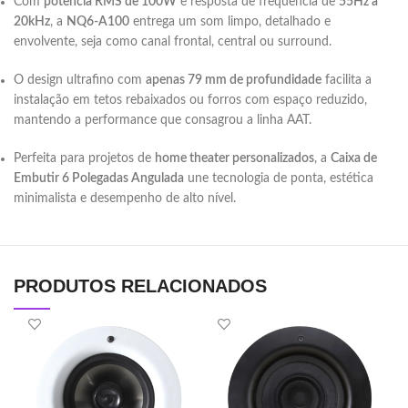
Com
potência RMS de 100W
e resposta de frequência de
55Hz a
20kHz
, a
NQ6-A100
entrega um som limpo, detalhado e
envolvente, seja como canal frontal, central ou surround.
O design ultrafino com
apenas 79 mm de profundidade
facilita a
instalação em tetos rebaixados ou forros com espaço reduzido,
mantendo a performance que consagrou a linha AAT.
Perfeita para projetos de
home theater personalizados
, a
Caixa de
Embutir 6 Polegadas Angulada
une tecnologia de ponta, estética
minimalista e desempenho de alto nível.
PRODUTOS RELACIONADOS