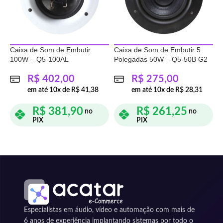
Caixa de Som de Embutir
Caixa de Som de Embutir 5
K
100W – Q5-100AL
Polegadas 50W – Q5-50B G2
A
R$
402,00
R$
275,00
em até
10
x de
R$
41,38
em até
10
x de
R$
28,31
R$
381,90
R$
261,25
no
no
PIX
PIX
ADICIONAR AO CARRINHO
ADICIONAR AO CARRINHO
Especialistas em áudio, vídeo e automação com mais de
6 anos de experiência implantando sistemas por todo o