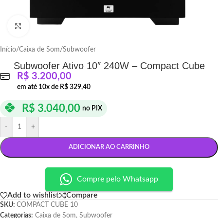
Click to enlarge
Início
/
Caixa de Som
/
Subwoofer
Subwoofer Ativo 10″ 240W – Compact Cube
R$
3.200,00
em até
10
x de
R$
329,40
R$
3.040,00
no PIX
-
+
ADICIONAR AO CARRINHO
Compre pelo Whatsapp
Add to wishlist
Compare
SKU:
COMPACT CUBE 10
Categorias:
Caixa de Som
,
Subwoofer