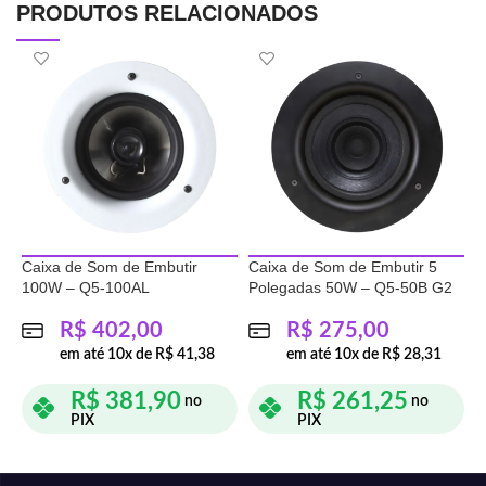
PRODUTOS RELACIONADOS
Caixa de Som de Embutir
Caixa de Som de Embutir 5
K
100W – Q5-100AL
Polegadas 50W – Q5-50B G2
5
R$
402,00
R$
275,00
em até
10
x de
R$
41,38
em até
10
x de
R$
28,31
R$
381,90
R$
261,25
no
no
PIX
PIX
ADICIONAR AO CARRINHO
ADICIONAR AO CARRINHO