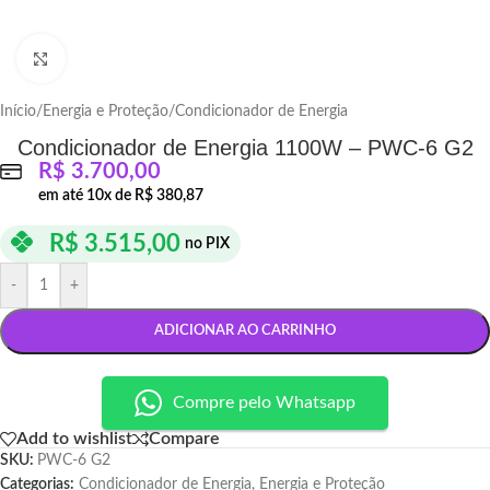
Click to enlarge
Início
/
Energia e Proteção
/
Condicionador de Energia
Condicionador de Energia 1100W – PWC-6 G2
R$
3.700,00
em até
10
x de
R$
380,87
R$
3.515,00
no PIX
-
+
ADICIONAR AO CARRINHO
Compre pelo Whatsapp
Add to wishlist
Compare
SKU:
PWC-6 G2
Categorias:
Condicionador de Energia
,
Energia e Proteção