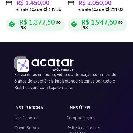
R$
1.450,00
R$
2.050,00
em até
10
x de
R$
149,26
em até
10
x de
R$
211,02
R$
1.377,50
R$
1.947,50
no
no
PIX
PIX
ADICIONAR AO CARRINHO
ADICIONAR AO CARRINHO
Especialistas em áudio, vídeo e automação com mais de
6 anos de experiência implantando sistemas por todo o
Brasil e agora com Loja On-Line.
INSTITUCIONAL
LINKS ÚTEIS
Fale Conosco
Compra Segura
Quem Somos
Politica de Troca e