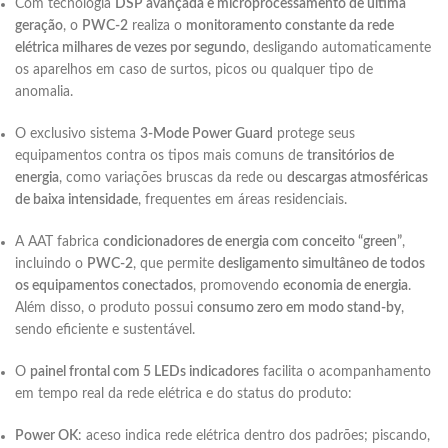
Com tecnologia
DSP avançada e microprocessamento de última
geração
, o
PWC-2
realiza o
monitoramento constante da rede
elétrica milhares de vezes por segundo
, desligando automaticamente
os aparelhos em caso de surtos, picos ou qualquer tipo de
anomalia.
O exclusivo sistema
3-Mode Power Guard
protege seus
equipamentos contra os tipos mais comuns de
transitórios de
energia
, como variações bruscas da rede ou
descargas atmosféricas
de baixa intensidade
, frequentes em áreas residenciais.
A AAT fabrica
condicionadores de energia com conceito “green”
,
incluindo o
PWC-2
, que permite
desligamento simultâneo de todos
os equipamentos conectados
, promovendo
economia de energia
.
Além disso, o produto possui
consumo zero em modo stand-by
,
sendo eficiente e sustentável.
O
painel frontal com 5 LEDs indicadores
facilita o acompanhamento
em tempo real da rede elétrica e do status do produto:
Power OK
: aceso indica rede elétrica dentro dos padrões; piscando,