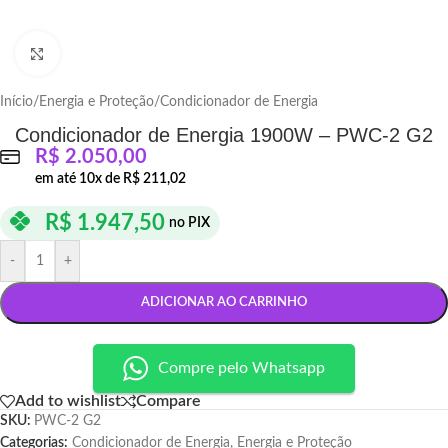
Click to enlarge
Início
/
Energia e Proteção
/
Condicionador de Energia
Condicionador de Energia 1900W – PWC-2 G2
R$
2.050,00
em até
10
x de
R$
211,02
R$
1.947,50
no PIX
-
+
ADICIONAR AO CARRINHO
Compre pelo Whatsapp
Add to wishlist
Compare
SKU:
PWC-2 G2
Categorias:
Condicionador de Energia
,
Energia e Proteção