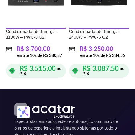
Condicionador de Energia
Condicionador de Energia
C
1100W – PWC-6 G2
2400W – PWC-5 G2
2
R$
3.700,00
R$
3.250,00
em até
10
x de
R$
380,87
em até
10
x de
R$
334,55
R$
3.515,00
R$
3.087,50
no
no
PIX
PIX
ADICIONAR AO CARRINHO
ADICIONAR AO CARRINHO
Especialistas em áudio, vídeo e automação com mais de
6 anos de experiência implantando sistemas por todo o
Brasil e agora com Loja On-Line.