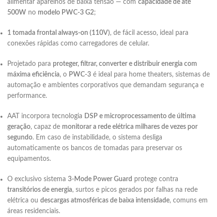
alimentar aparelhos de baixa tensão — com
capacidade de até
500W
no
modelo PWC-3 G2
;
1 tomada frontal always-on (110V)
, de fácil acesso, ideal para
conexões rápidas como carregadores de celular.
Projetado para
proteger, filtrar, converter e distribuir energia com
máxima eficiência
, o
PWC-3
é ideal para home theaters, sistemas de
automação e ambientes corporativos que demandam segurança e
performance.
AAT incorpora tecnologia
DSP e microprocessamento de última
geração
, capaz de
monitorar a rede elétrica milhares de vezes por
segundo
. Em caso de instabilidade, o sistema desliga
automaticamente os bancos de tomadas para preservar os
equipamentos.
O exclusivo sistema
3-Mode Power Guard
protege contra
transitórios de energia
, surtos e picos gerados por falhas na rede
elétrica ou
descargas atmosféricas de baixa intensidade
, comuns em
áreas residenciais.