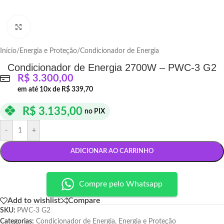
Click to enlarge
Início
/
Energia e Proteção
/
Condicionador de Energia
Condicionador de Energia 2700W – PWC-3 G2
R$
3.300,00
em até
10
x de
R$
339,70
R$
3.135,00
no PIX
-
+
ADICIONAR AO CARRINHO
Compre pelo Whatsapp
Add to wishlist
Compare
SKU:
PWC-3 G2
Categorias:
Condicionador de Energia
,
Energia e Proteção