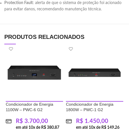
Protection Fault
: alerta de que o sistema de proteção foi acionado
para evitar danos, recomendando manutenção técnica.
PRODUTOS RELACIONADOS
Condicionador de Energia
Condicionador de Energia
C
1100W – PWC-6 G2
1800W – PWC-1 G2
1
R$
3.700,00
R$
1.450,00
em até
10
x de
R$
380,87
em até
10
x de
R$
149,26